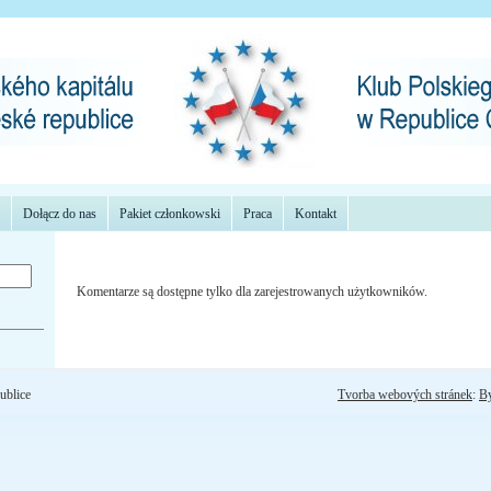
Dołącz do nas
Pakiet członkowski
Praca
Kontakt
Komentarze są dostępne tylko dla zarejestrowanych użytkowników.
ublice
Tvorba webových stránek
:
B