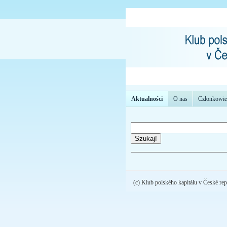
Aktualności
O nas
Członkowie
Szukaj!
(c) Klub polského kapitálu v České rep