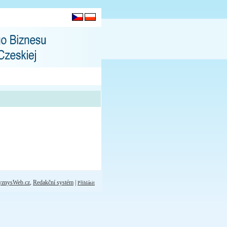
yznysWeb.cz
,
Redakční systém
|
Přihlásit