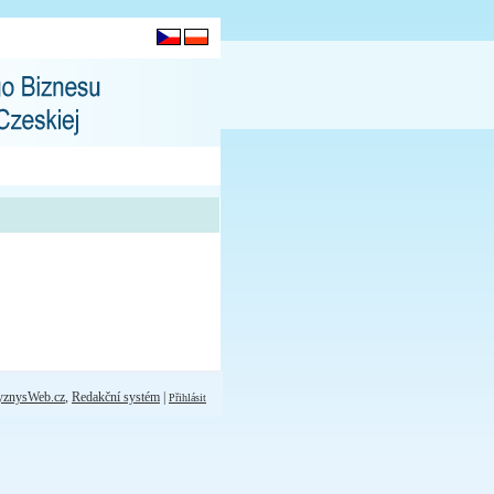
yznysWeb.cz
,
Redakční systém
|
Přihlásit