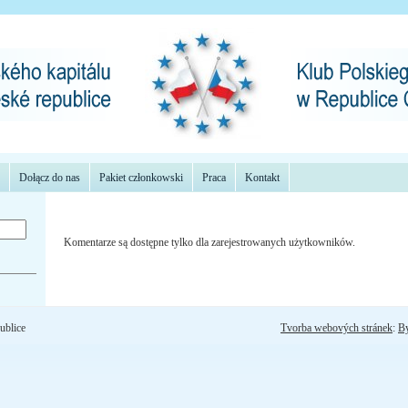
Dołącz do nas
Pakiet członkowski
Praca
Kontakt
Komentarze są dostępne tylko dla zarejestrowanych użytkowników.
ublice
Tvorba webových stránek
:
B