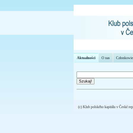
Aktualności
O nas
Członkowie
Szukaj!
(c) Klub polského kapitálu v České rep