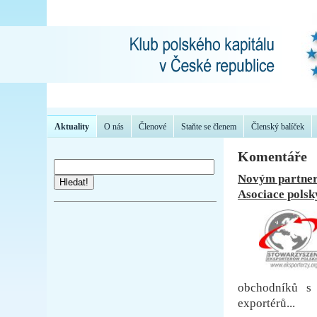
Aktuality
O nás
Členové
Staňte se členem
Členský balíček
Komentáře
Novým partnere
Hledat!
Asociace polsk
obchodníků s 
exportérů...