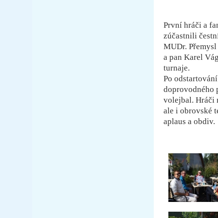
První hráči a fa
zúčastnili čest
MUDr. Přemysl
a pan Karel Vág
turnaje.
Po odstartování
doprovodného pr
volejbal. Hráči
ale i obrovské 
aplaus a obdiv.