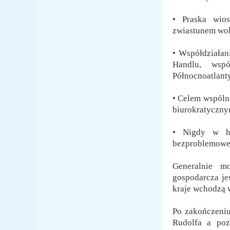
• Praska wios
zwiastunem wol
• Współdziała
Handlu, wspó
Północnoatlanty
• Celem wspólne
biurokratyczny
• Nigdy w his
bezproblemowe 
Generalnie mo
gospodarcza je
kraje wchodzą w
Po zakończeniu 
Rudolfa a poz