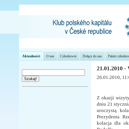
Aktualności
O nas
Członkowie
Dołącz do nas
Pakiet członko
21.01.2010 -
26.01.2010, 11
Szukaj!
Z okazji wizyt
dniu 21 styczni
uroczystą kol
Prezydenta Rze
kolacja dla o