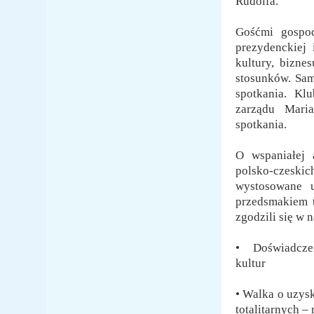
Rudolfa.
Gośćmi gospod
prezydenckiej 
kultury, bizne
stosunków. Sam
spotkania. Kl
zarządu Maria
spotkania.
O wspaniałej 
polsko-czeski
wystosowane u
przedsmakiem 
zgodzili się w
• Doświadczen
kultur
• Walka o uzys
totalitarnych –