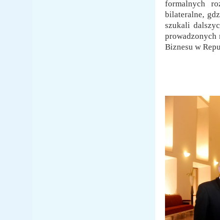
formalnych r
bilateralne, gd
szukali dalszy
prowadzonych r
Biznesu w Repub