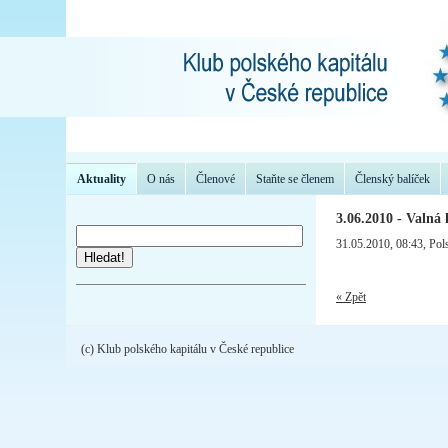
Aktuality
O nás
Členové
Staňte se členem
Členský balíček
3.06.2010 - Valná
31.05.2010, 08:43
, Pol
Hledat!
« Zpět
(c) Klub polského kapitálu v České republice