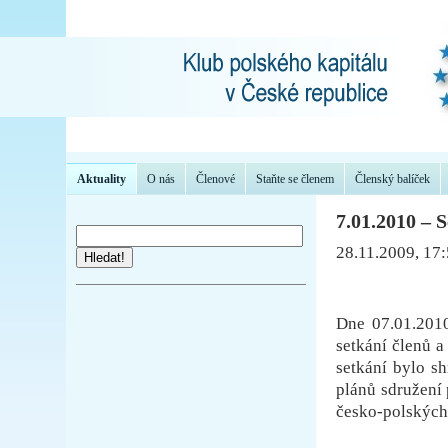
Aktuality
O nás
Členové
Staňte se členem
Členský balíček
7.01.2010 – 
28.11.2009, 17
Hledat!
Dne 07.01.2010
setkání členů a
setkání bylo s
plánů sdružení 
česko-polských