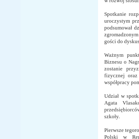
w rozwój stosu
Spotkanie rozp
uroczystym prz
podsumował dzi
zgromadzonym p
gości do dyskus
Ważnym punkte
Biznesu o Nagr
zostanie przy
fizycznej ora
współpracy pom
Udział w spotk
Agata Vlasak
przedsiębiorcó
szkoły.
Pierwsze tegor
Polski w Rep