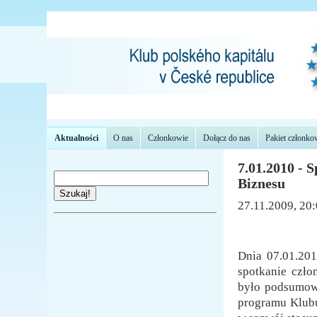
Aktualności
O nas
Członkowie
Dołącz do nas
Pakiet członko
7.01.2010 - 
Biznesu
Szukaj!
27.11.2009, 20
Dnia 07.01.201
spotkanie czło
było podsumowa
programu Klubu