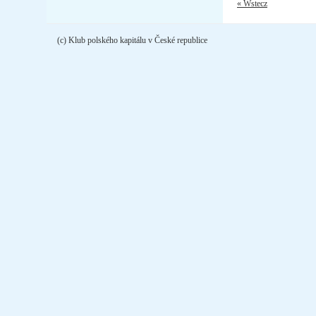
« Wstecz
(c) Klub polského kapitálu v České republice