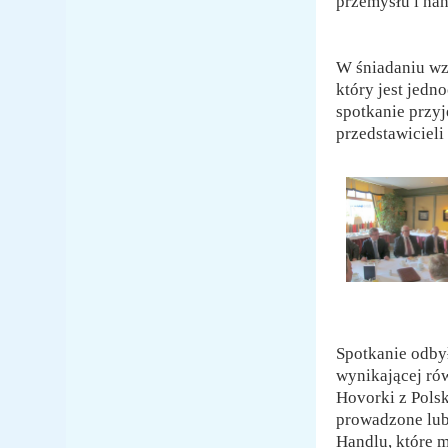
przemysłu i ha
W śniadaniu wzi
który jest jed
spotkanie przy
przedstawicieli
Spotkanie odbył
wynikającej ró
Hovorki z Pols
prowadzone lub
Handlu, które 