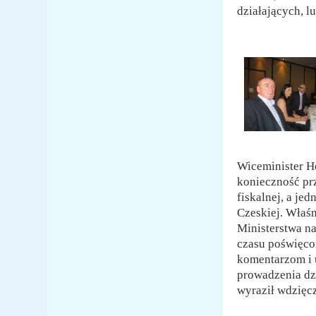
działających, l
Wiceminister H
konieczność pr
fiskalnej, a je
Czeskiej. Właś
Ministerstwa na
czasu poświęco
komentarzom i 
prowadzenia dzi
wyraził wdzięc