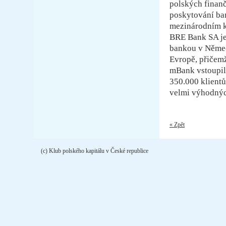
polských finanč
poskytování ba
mezinárodním k
BRE Bank SA je
bankou v Německ
Evropě, přičemž
mBank vstoupila
350.000 klientů
velmi výhodnýc
« Zpět
(c) Klub polského kapitálu v České republice