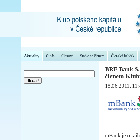
Aktuality
O nás
Členové
Staňte se členem
Členský balíček
BRE Bank S.
členem Klubu
Hledat!
15.06.2011, 11
mBank je retail