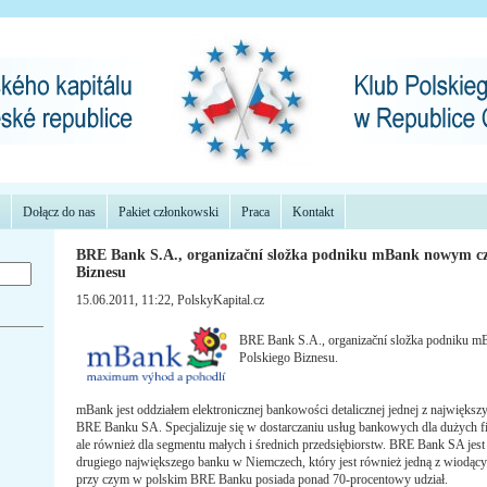
Dołącz do nas
Pakiet członkowski
Praca
Kontakt
BRE Bank S.A., organizační složka podniku mBank nowym cz
Biznesu
15.06.2011, 11:22
, PolskyKapital.cz
BRE Bank S.A., organizační složka podniku 
Polskiego Biznesu.
mBank jest oddziałem elektronicznej bankowości detalicznej jednej z największy
BRE Banku SA. Specjalizuje się w dostarczaniu usług bankowych dla dużych f
ale również dla segmentu małych i średnich przedsiębiorstw. BRE Bank SA je
drugiego największego banku w Niemczech, który jest również jedną z wiodący
przy czym w polskim BRE Banku posiada ponad 70-procentowy udział.