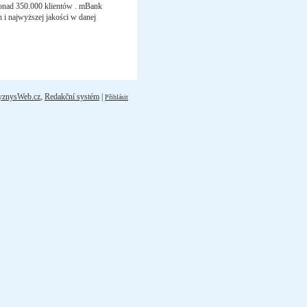
ponad 350.000 klientów . mBank
 i najwyższej jakości w danej
yznysWeb.cz
,
Redakční systém
|
Přihlásit