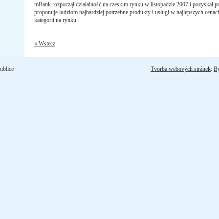
mBank rozpoczął działalność na czeskim rynku w listopadzie 2007 i pozyskał 
proponuje ludziom najbardziej potrzebne produkty i usługi w najlepszych cenach
kategorii na rynku.
« Wstecz
ublice
Tvorba webových stránek
:
B