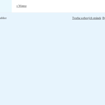
« Wstecz
ublice
Tvorba webových stránek
:
B