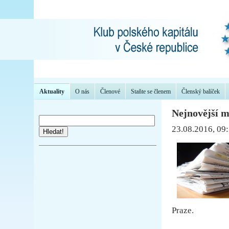
Aktuality
O nás
Členové
Staňte se členem
Členský balíček
Nejnovější 
23.08.2016, 09
Hledat!
Praze.