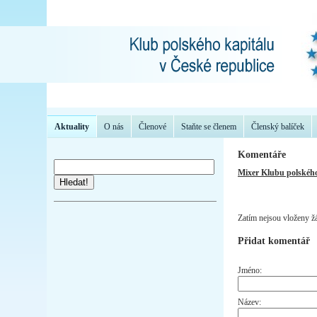
Aktuality
O nás
Členové
Staňte se členem
Členský balíček
Komentáře
Mixer Klubu polského
Hledat!
Zatím nejsou vloženy ž
Přidat komentář
Jméno:
Název: