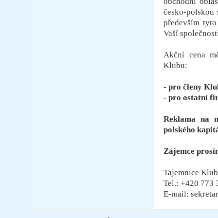
obchodní oblas
česko-polskou 
především tyto
Vaší společnosti
Akční cena mě
Klubu:
- pro členy Kl
- pro ostatní 
Reklama na na
polského kapitá
Zájemce prosí
Tajemnice Klub
Tel.: +420 773
E-mail: sekreta