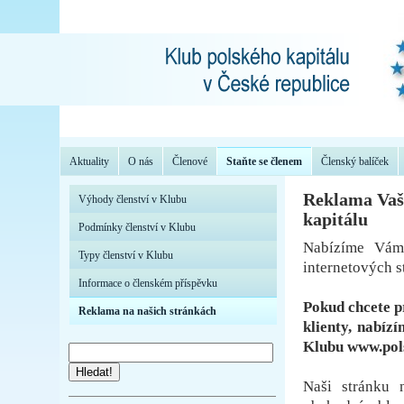
Aktuality
O nás
Členové
Staňte se členem
Členský balíček
Reklama Vaší
Výhody členství v Klubu
kapitálu
Podmínky členství v Klubu
Nabízíme Vám 
Typy členství v Klubu
internetových s
Informace o členském příspěvku
Pokud chcete p
Reklama na našich stránkách
klienty, nabíz
Klubu www.pols
Hledat!
Naši stránku 