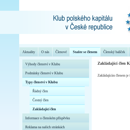
Aktuality
O nás
Členové
Staňte se členem
Členský balíček
Zakládající člen 
Výhody členství v Klubu
Podmínky členství v Klubu
Zakládajícím členem je 
Typy členství v Klubu
Řádný člen
Čestný člen
Zakládající člen
Informace o členském příspěvku
Reklama na našich stránkách